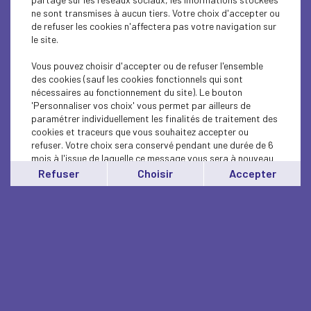
ne sont transmises à aucun tiers. Votre choix d'accepter ou
de refuser les cookies n'affectera pas votre navigation sur
le site.
Vous pouvez choisir d'accepter ou de refuser l'ensemble
des cookies (sauf les cookies fonctionnels qui sont
nécessaires au fonctionnement du site). Le bouton
'Personnaliser vos choix' vous permet par ailleurs de
paramétrer individuellement les finalités de traitement des
cookies et traceurs que vous souhaitez accepter ou
refuser. Votre choix sera conservé pendant une durée de 6
mois à l'issue de laquelle ce message vous sera à nouveau
affiché..
Refuser
Choisir
Accepter
Vous pouvez modifier votre choix à tout moment en
cliquant sur le lien
'cookies'
en bas de page.