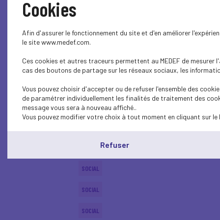
Cookies
ECONOMY
Afin d'assurer le fonctionnement du site et d'en améliorer l'expéri
SOCIAL
le site www.medef.com.
Ces cookies et autres traceurs permettent au MEDEF de mesurer l'au
PROFESSIONAL TRAINING
cas des boutons de partage sur les réseaux sociaux, les information
SOCIAL
Vous pouvez choisir d'accepter ou de refuser l'ensemble des cookies
de paramétrer individuellement les finalités de traitement des cook
SOCIAL
message vous sera à nouveau affiché..
Vous pouvez modifier votre choix à tout moment en cliquant sur le 
SOCIAL
Refuser
SOCIAL
SOCIAL
SOCIAL
SOCIAL