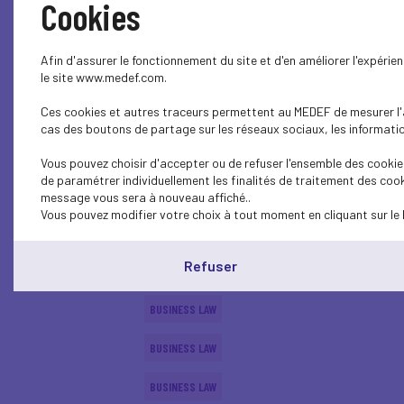
Cookies
BUSINESS LAW
Afin d'assurer le fonctionnement du site et d'en améliorer l'expéri
BUSINESS LAW
le site www.medef.com.
Ces cookies et autres traceurs permettent au MEDEF de mesurer l'au
BUSINESS LAW
cas des boutons de partage sur les réseaux sociaux, les information
BUSINESS LAW
Vous pouvez choisir d'accepter ou de refuser l'ensemble des cookies
de paramétrer individuellement les finalités de traitement des cook
BUSINESS LAW
message vous sera à nouveau affiché..
Vous pouvez modifier votre choix à tout moment en cliquant sur le 
BUSINESS LAW
Refuser
BUSINESS LAW
BUSINESS LAW
BUSINESS LAW
BUSINESS LAW