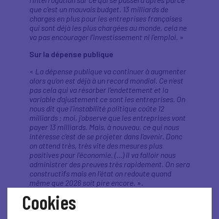
que c'est un mauvais budget. 13 milliards de
charges en plus pour les entreprises françaises
qui sont déjà les plus chargées au monde, cela ne
va pas encourager l'investissement ni l'emploi.
»
Sur la dépense publique
«
La dépense publique va continuer à augmenter
alors qu'on est déjà à un record mondial. Ce n'est
pas cela qui va résorber l'endettement et la
variable d'ajustement ce sont les entreprises. On
nous dit que l'instabilité politique coûte 12
milliards ; moi, j'observe que les entreprises vont
payer 13 milliards. Mais, à nouveau, ce qui nous
intéresse c'est de se projeter dans l'avenir. Donc
on attend très, très vite des mesures plus
positives pour l'économie. (…) Il va falloir nous
administrer des preuves très rapidement. On sera
constructifs mais en l'état on redoute quand
même que 2026 soit pire encore.
».
Cookies
Sur les mesures d’économie à prendre
«
Il y a beaucoup trop d'improductifs dans les