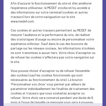
Afin d'assurer le fonctionnement du site et d'en améliorer
fonctions publiques. L'Etat fait de gros efforts
l'expérience utilisateur, le MEDEF stocke et/ou accède à
mais il y a les collectivités locales, il y a le secteur
des informations sur votre terminal (cookies et autres
hospitalier. Je ne parle pas des gens qui sont en
traceurs) lors de votre naviguation sur le site
première ligne et dont on a besoin, des
www.medef.com.
enseignants, des forces de l'ordre, des soignants…
Mais derrière il y a toute cette administration qui
Ces cookies et autres traceurs permettent au MEDEF de
coûte très cher et qui empoisonne la vie de tout le
mesurer l'audience et la performance du site, de réaliser
monde; là, il y a des économies à faire. (…) Ce qui
des statistiques d'usage ou encore de personnaliser votre
nous intéresse c'est la réussite du pays. Le
expérience utilisteur. Sauf dans le cas des boutons de
Medef c'est 200 000 entreprises, plus de 10
partage sur les réseaux sociaux, les informations stockées
millions de salariés. On est un peu concernés, je
ne sont transmises à aucun tiers. Votre choix d'accepter ou
pense qu'on est très contributeurs à la bonne
de refuser les cookies n'affectera pas votre navigation sur
marche du pays ; 300 milliards d'impôts et de
le site.
taxes tous les ans. Donc on a voix au chapitre, on
aimerait bien être un peu plus entendus. (…) Nous
Vous pouvez choisir d'accepter ou de refuser l'ensemble
voulons d'urgence des mesures positives pour la
des cookies (sauf les cookies fonctionnels qui sont
croissance, pour l'innovation, pour l'emploi. Pour
nécessaires au fonctionnement du site). Le bouton
l'instant, il n'y a rien dans ce budget qui aille dans
'Personnaliser vos choix' vous permet par ailleurs de
ce sens. Le reste du monde va complètement à
paramétrer individuellement les finalités de traitement des
l'inverse de ce que fait la France. Prenez
cookies et traceurs que vous souhaitez accepter ou
l'Espagne, prenez la Pologne, prenez le Portugal,
refuser. Votre choix sera conservé pendant une durée de 6
prenez bien sûr les Etats-Unis. On n'est pas dans
mois à l'issue de laquelle ce message vous sera à nouveau
un monde à part. Et si on veut affaiblir l'économie,