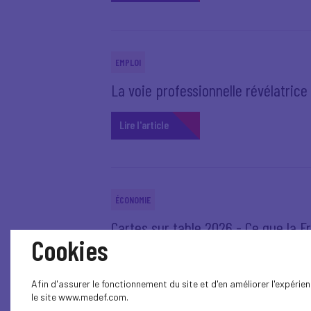
EMPLOI
La voie professionnelle révélatrice
Lire l'article
ÉCONOMIE
Cartes sur table 2026 - Ce que la F
Cookies
Lire l'article
Afin d'assurer le fonctionnement du site et d'en améliorer l'expéri
le site www.medef.com.