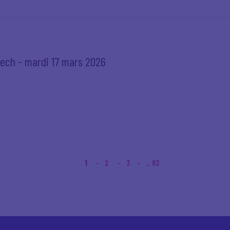
tech - mardi 17 mars 2026
1
2
3
... 83