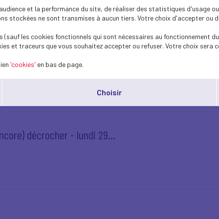
dience et la performance du site, de réaliser des statistiques d'usage ou 
s stockées ne sont transmises à aucun tiers. Votre choix d'accepter ou de 
té sociale : les propositions...
 (sauf les cookies fonctionnels qui sont nécessaires au fonctionnement du 
ies et traceurs que vous souhaitez accepter ou refuser. Votre choix sera c
lien
'cookies'
en bas de page.
Choisir
core) décrocher - lundi 29...