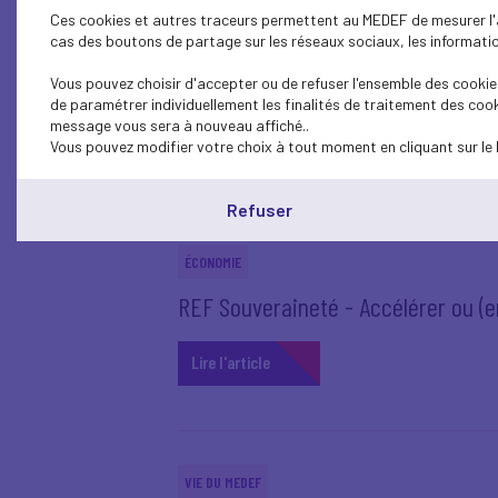
Ces cookies et autres traceurs permettent au MEDEF de mesurer l'au
cas des boutons de partage sur les réseaux sociaux, les information
ÉCONOMIE
Réforme du financement de la sécuri
Vous pouvez choisir d'accepter ou de refuser l'ensemble des cookies
de paramétrer individuellement les finalités de traitement des cook
message vous sera à nouveau affiché..
Lire l'article
Vous pouvez modifier votre choix à tout moment en cliquant sur le 
Refuser
ÉCONOMIE
REF Souveraineté - Accélérer ou (en
Lire l'article
VIE DU MEDEF